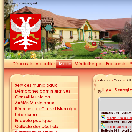
Accueil
Mairie
Bull
>
>
>
Il y a : 5 enregi
Bulletin 370 - Juille
bulletin-370-du-0
Bulletin 369 - Mai 2
bulletin 369 du 2
Bulletin 368 - Avril 