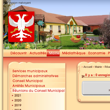
Accueil
Mairie
Réun
>
>
>
Il y a : 0 enregi
N